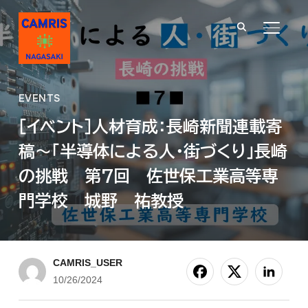
サイド
EVENTS
［イベント］人材育成：長崎新聞連載寄
稿～「半導体による人・街づくり」長崎
の挑戦 第7回 佐世保工業高等専
門学校 城野 祐教授
CAMRIS_USER
10/26/2024